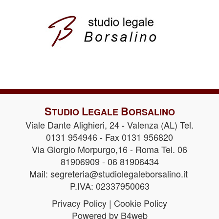
S
L
B
TUDIO
EGALE
ORSALINO
Viale Dante Alighieri, 24 - Valenza (AL) Tel.
0131 954946 - Fax 0131 956820
Via Giorgio Morpurgo,16 - Roma Tel. 06
81906909 - 06 81906434
Mail:
segreteria@studiolegaleborsalino.it
P.IVA: 02337950063
Privacy Policy
|
Cookie Policy
Powered by B4web