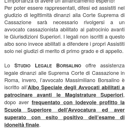
L’importanza di avere un affiancamento esperto!
Per poter essere rappresentati, difesi ed assistiti nel
giudizio di legittimità dinanzi alla Corte Suprema di
Cassazione sarà necessario rivolgersi a un
avvocato cassazionista abilitato al patrocinio avanti
le Giurisdizioni Superiori. I legali non iscritti a questo
albo sono invece abilitati a difendere i propri Assistiti
solo nei giudizi di merito di primo grado e di appello.
Lo
offre assistenza
S
L
B
TUDIO
EGALE
ORSALINO
legale dinanzi alle Suprema Corte di Cassazione in
Roma, invero, l’avvocato Massimiliano Borsalino è
iscritto all’
Albo Speciale degli Avvocati abilitati a
,
patrocinare avanti le Magistrature Superiori
dopo aver
frequentato con lodevole profitto la
Scuola Superiore dell’Avvocatura ed aver
superato con esito positivo dell’esame di
.
idoneità finale