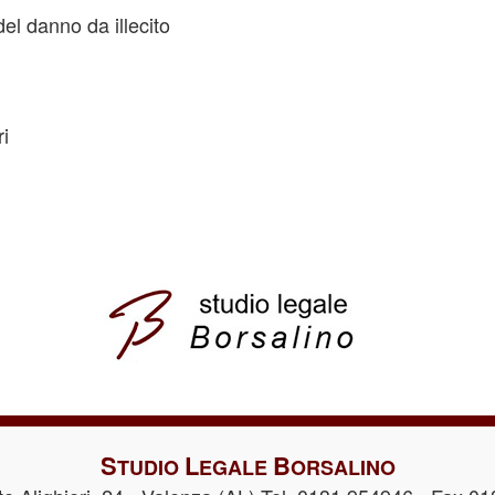
el danno da illecito
ri
S
L
B
TUDIO
EGALE
ORSALINO