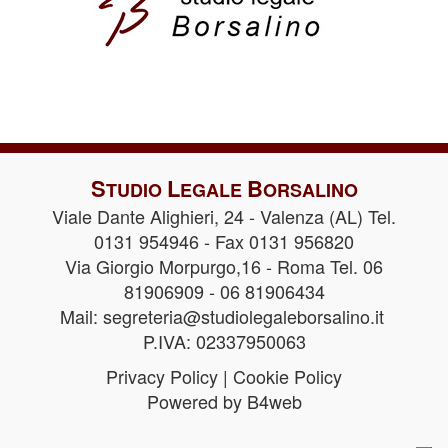
S
L
B
TUDIO
EGALE
ORSALINO
Viale Dante Alighieri, 24 - Valenza (AL) Tel.
0131 954946 - Fax 0131 956820
Via Giorgio Morpurgo,16 - Roma Tel. 06
81906909 - 06 81906434
Mail:
segreteria@studiolegaleborsalino.it
P.IVA: 02337950063
Privacy Policy
|
Cookie Policy
Powered by B4web